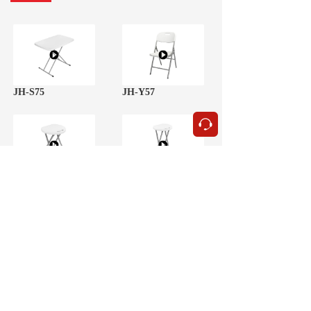
JH-S75
JH-Y57
按钮
JH-DA32
JH-DB32
JH-YA80
JH-ZC122