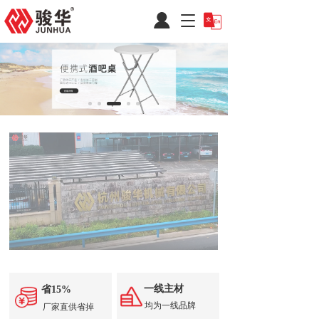
T
o
g
g
l
e
n
a
v
i
g
a
t
i
o
n
一线主材
省15%
均为一线品牌
厂家直供省掉