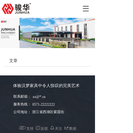
T
o
g
g
l
e
n
a
v
文章
i
g
a
t
i
体验汉梦家具中令人惊叹的完美艺术
o
联系邮箱：
xx@*.cn
n
服务热线：
0571-22222222
公司地址：
浙江省西湖区紫霞街
支持
反馈
关注
数据