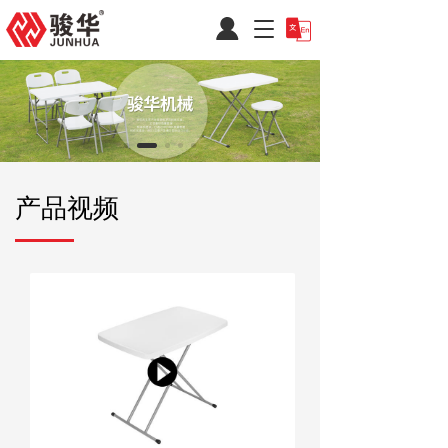
T
o
g
g
l
e
n
a
v
产品视频
i
g
a
t
i
o
n