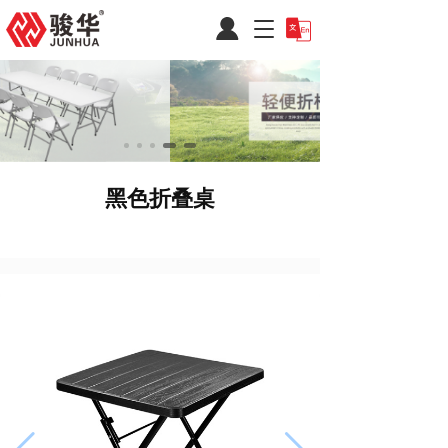
T
o
g
g
l
e
n
a
v
黑色折叠桌
i
g
a
t
i
o
n