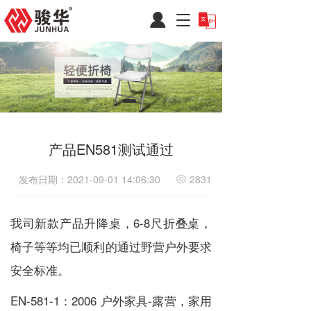
T
o
g
g
l
e
n
a
v
i
产品EN581测试通过
g
a
发布日期：2021-09-01 14:06:30
2831
t
i
o
我司新款产品升降桌，6-8尺折叠桌，
n
椅子等等均已顺利的通过野营户外要求
安全标准。
EN-581-1：2006 户外家具-露营，家用